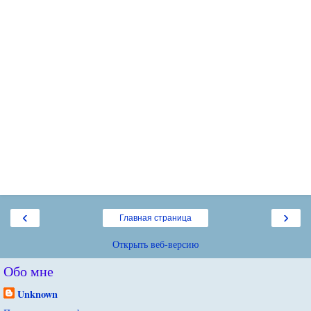
‹
›
Главная страница
Открыть веб-версию
Обо мне
Unknown