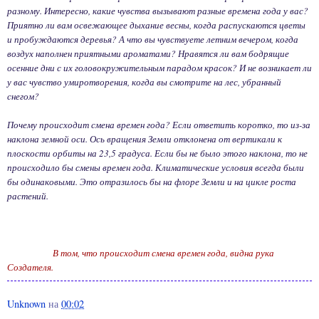
разному. Интересно, какие чувства вызывают разные времена года у вас?
Приятно ли вам освежающее дыхание весны, когда распускаются цветы
и пробуждаются деревья? А что вы чувствуете летним вечером, когда
воздух наполнен приятными ароматами? Нравятся ли вам бодрящие
осенние дни с их головокружительным парадом красок? И не возникает ли
у вас чувство умиротворения, когда вы смотрите на лес, убранный
снегом?
Почему происходит смена времен года? Если ответить коротко, то из-за
наклона земной оси. Ось вращения Земли отклонена от вертикали к
плоскости орбиты на 23,5 градуса. Если бы не было этого наклона, то не
происходило бы смены времен года. Климатические условия всегда были
бы одинаковыми. Это отразилось бы на флоре Земли и на цикле роста
растений.
В том, что происходит смена времен года, видна рука
Создателя.
Unknown
на
00:02