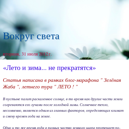
Вокруг света
вторник, 31 июля 2012 г.
«Лето и зима... не прекратятся»
Статья написана в рамках блог-марафона " Зелёная
Жаба ", летнего тура " ЛЕТО ! "
В пустыне палит раскаленное солнце, в то время как другие части земли
согреваются его лучами после холодной зимы. Солнечное тепло,
несомненно, является одним из главных факторов, определяющих климат
и смену времен года на земле.
Одно и то же время года в разных частях земного шара протекает по-